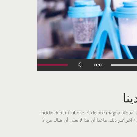
استخدم
00:00
مفاتيح
الأسهم
أعلى/
نا
أسفل
لزيادة
أو
incidididunt ut labore et dolore magna aliqua.
خفض
مكن أن يكون هناك أي شيء آخر غير ذلك. ماعدا أن هذا لا يعني أن هناك من لا
مستوى
الصوت.