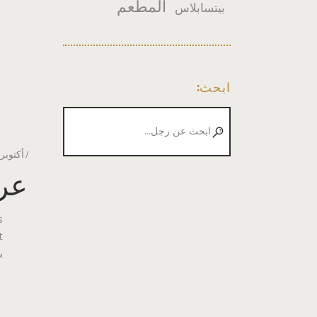
المطعم
بيتسابلاس
ابحث:
ابحث
عن:
أكتوبر 23, 019
عر
s
ي