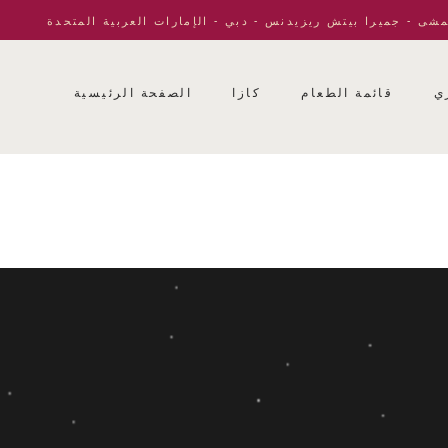
مشى - جميرا بيتش ريزيدنس - دبي - الإمارات العربية المتحدة
ي
قائمة الطعام
كازا
الصفحة الرئيسية