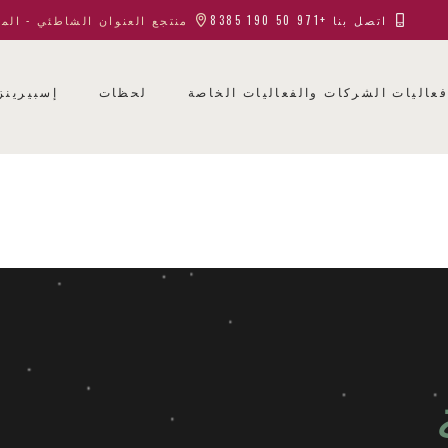
اتصل بنا +971 50 190 8385
منتجع العنوان الشاطئي - الم
عاليات الشركات والفعاليات الخاصة
لحظات
إسبيرينز