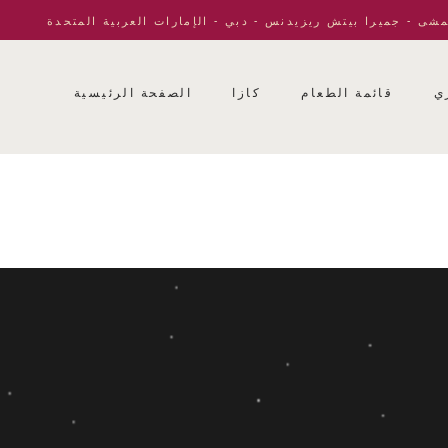
مشى - جميرا بيتش ريزيدنس - دبي - الإمارات العربية المتحدة
ي
قائمة الطعام
كازا
الصفحة الرئيسية