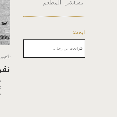
المطعم
بيتسابلاس
ابحث:
ابحث
عن:
أكتوبر 22, 019
نقو
s
ي