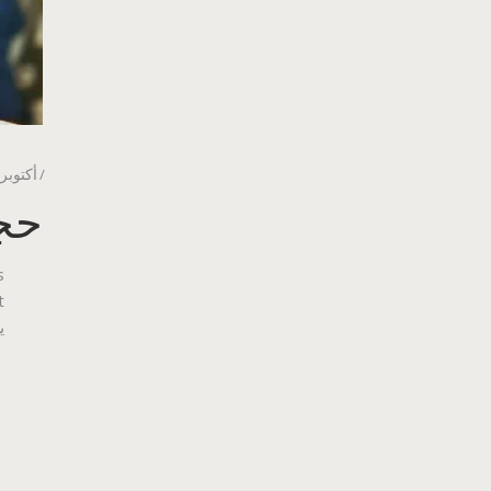
أكتوبر 22, 019
حج
s
ي