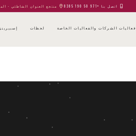
اتصل بنا +971 50 190 8385
منتجع العنوان الشاطئي - الم
عاليات الشركات والفعاليات الخاصة
لحظات
إسبيرينز