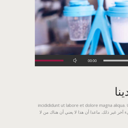
استخدم
00:00
مفاتيح
الأسهم
أعلى/
نا
أسفل
لزيادة
أو
incidididunt ut labore et dolore magna aliqua.
خفض
مكن أن يكون هناك أي شيء آخر غير ذلك. ماعدا أن هذا لا يعني أن هناك من لا
مستوى
الصوت.