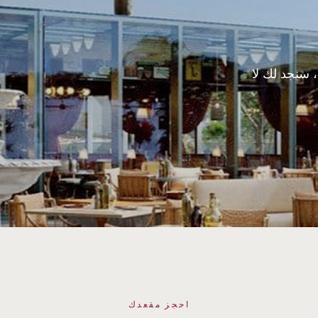
 سنجد لك لا
احجز مقعدك