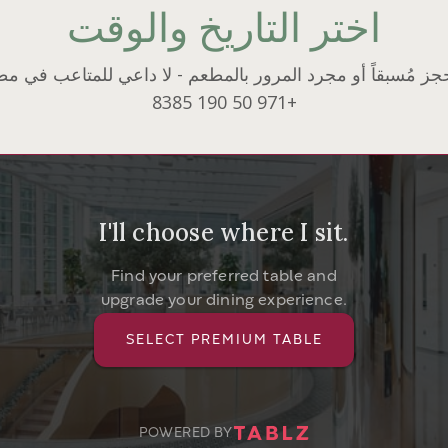
اختر التاريخ والوقت
جز مُسبقاً أو مجرد المرور بالمطعم - لا داعي للمتاعب في مط
+971 50 190 8385