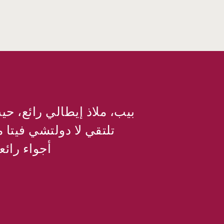
بيب، ملاذ إيطالي رائع، حي
تلتقي لا دولتشي فيتا م
أجواء رائع