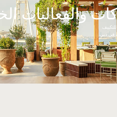
ات والفعاليات ال
للتكييف
 في دبي.