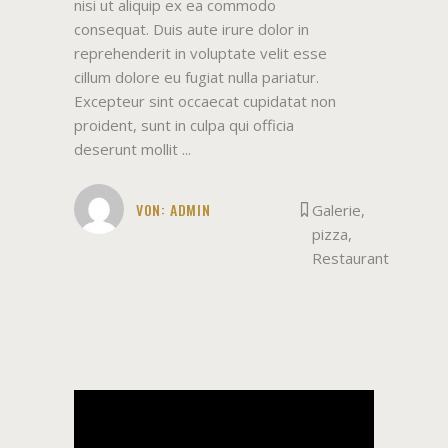
nisi ut aliquip ex ea commodo
consequat. Duis aute irure dolor in
reprehenderit in voluptate velit esse
cillum dolore eu fugiat nulla pariatur.
Excepteur sint occaecat cupidatat non
proident, sunt in culpa qui officia
deserunt mollit
VON:
ADMIN
Galerie
,
pizza
,
Restaurant