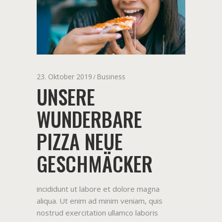
23. Oktober 2019
Business
UNSERE
WUNDERBARE
PIZZA NEUE
GESCHMÄCKER
incididunt ut labore et dolore magna
aliqua. Ut enim ad minim veniam, quis
nostrud exercitation ullamco laboris