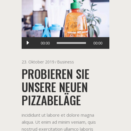
Audio-
00:00
00:00
Player
23. Oktober 2019
Business
PROBIEREN SIE
UNSERE NEUEN
PIZZABELÄGE
incididunt ut labore et dolore magna
aliqua. Ut enim ad minim veniam, quis
nostrud exercitation ullamco laboris