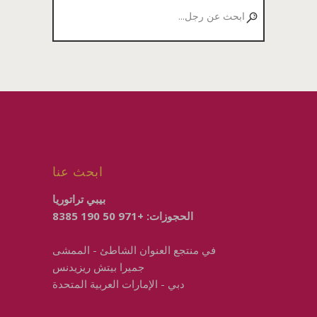
ابحث
عن:
ابحث عنا
بيبي تراتوريا
الحجوزات:
+971 50 190 8385
في
منتجع العنوان الشاطئ - الممشى
جميرا بيتش ريزيدنس
دبي - الإمارات العربية المتحدة