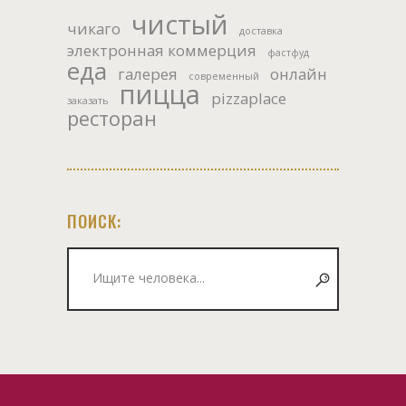
чистый
чикаго
доставка
электронная коммерция
фастфуд
еда
галерея
онлайн
современный
пицца
pizzaplace
заказать
ресторан
ПОИСК:
Искать: