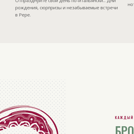
Отпразднуйте свой день по-итальянски... Дни
но
рождения, сюрпризы и незабываемые встречи
в Pepe.
КАЖДЫЙ
БРО