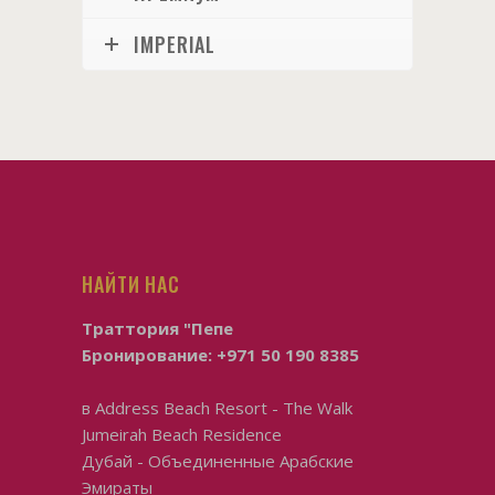
IMPERIAL
НАЙТИ НАС
Траттория "Пепе
Бронирование:
+971 50 190 8385
в
Address Beach Resort - The Walk
Jumeirah Beach Residence
Дубай - Объединенные Арабские
Эмираты