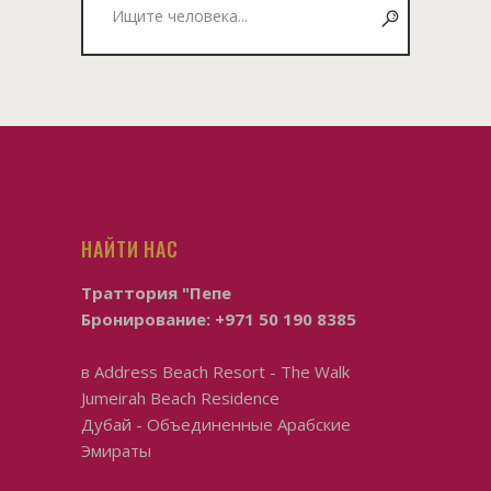
НАЙТИ НАС
Траттория "Пепе
Бронирование:
+971 50 190 8385
в
Address Beach Resort - The Walk
Jumeirah Beach Residence
Дубай - Объединенные Арабские
Эмираты