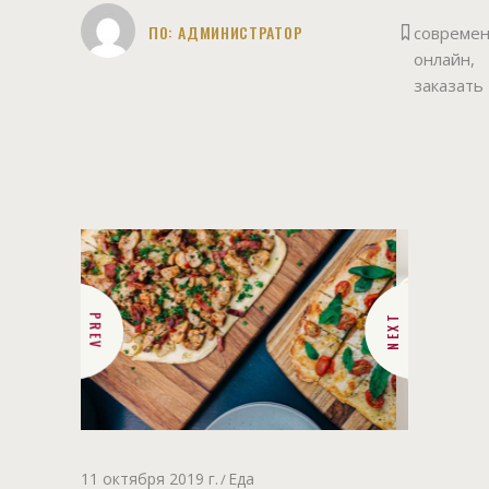
ПО:
АДМИНИСТРАТОР
совреме
онлайн
,
заказать
PREV
NEXT
11 октября 2019 г.
Еда