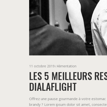
11 octobre 2019
Alimentation
LES 5 MEILLEURS R
DIALAFLIGHT
Offrez une pause gourmande à votre estomac Poit
brandy ? Lorem ipsum dolor sit amet, consectetu