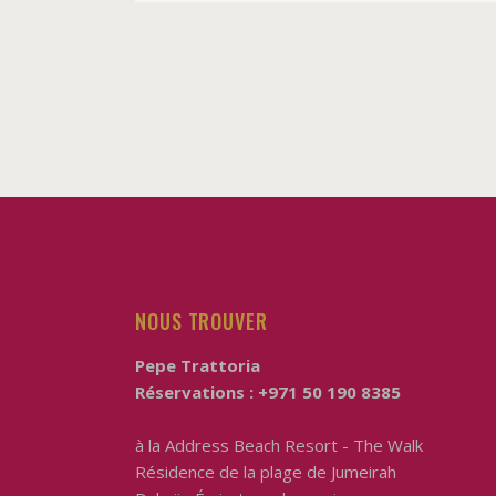
NOUS TROUVER
Pepe Trattoria
Réservations :
+971 50 190 8385
à la
Address Beach Resort - The Walk
Résidence de la plage de Jumeirah