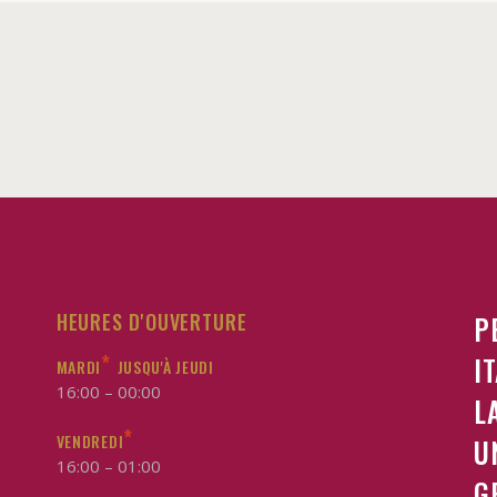
HEURES D'OUVERTURE
P
*
I
MARDI
JUSQU'À JEUDI
16:00 – 00:00
L
*
VENDREDI
U
16:00 – 01:00
G