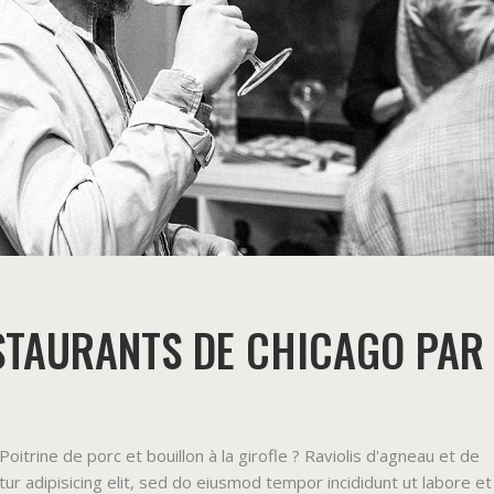
ESTAURANTS DE CHICAGO PAR
rine de porc et bouillon à la girofle ? Raviolis d'agneau et de
r adipisicing elit, sed do eiusmod tempor incididunt ut labore et