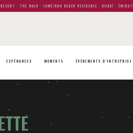
RESORT - THE WALK - JUMEIRAH BEACH RESIDENCE - DUBAÏ - ÉMIRAT
ESPÉRANCES
MOMENTS
ÉVÉNEMENTS D'ENTREPRISE
ETTE