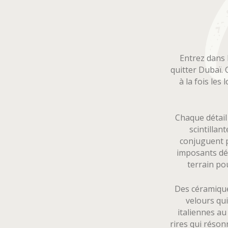
Entrez dans 
quitter Dubaï. 
à la fois les
Chaque détail
scintillan
conjuguent p
imposants déb
terrain po
Des céramique
velours qui
italiennes au
rires qui réson