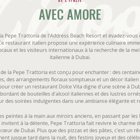
DE L'ITALIE
AVEC AMORE
la Pepe Trattoria de l'Address Beach Resort et évadez-vous e
Ce restaurant italien propose une expérience culinaire imme
 locaux et les visiteurs internationaux à la recherche de la mei
italienne à Dubaï.
 de la Pepe Trattoria est conçu pour enchanter : des centain
tes, des arrangements floraux somptueux et un décor italien
our créer un restaurant Dolce Vita digne d'une scène à Du
ordant de bouteilles d'alcool italiennes et des lustres orné
ur des soirées indulgentes dans une ambiance élégante et 
s peintes à la main aux miroirs anciens, en passant par les
 invitent à la détente, Pepe Trattoria fait revivre le charme d
 cœur de Dubaï. Plus que des pizzas et des pâtes, c'est un rêve
nent jusque tard dans la nuit, des festins joyeux et des céléb