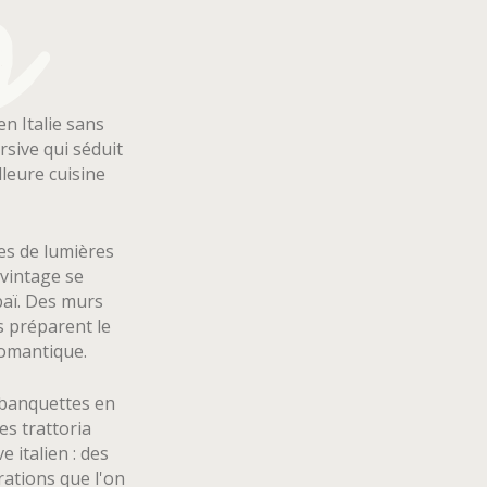
n Italie sans
rsive qui séduit
lleure cuisine
es de lumières
 vintage se
baï. Des murs
s préparent le
romantique.
 banquettes en
es trattoria
 italien : des
rations que l'on