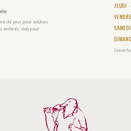
JEUDI
née
VENDRE
ire de jeux pour adultes
SAMED
s enfants, club pour
DIMAN
Ouvertur