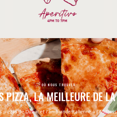
OÙ NOUS TROUVER
S PIZZA, LA MEILLEURE DE LA
s pizzas de Dubaï et l'ambiance italienne à l'Addres