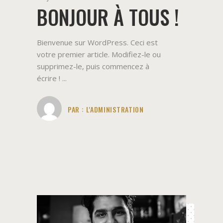
BONJOUR À TOUS !
Bienvenue sur WordPress. Ceci est
votre premier article. Modifiez-le ou
supprimez-le, puis commencez à
écrire !
PAR :
L'ADMINISTRATION